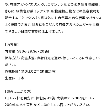
や、有機アガベイヌリン、グルコマンナンなどの水溶性食物繊維、
さらに、緑黄色野菜ミックスや、穀物麹抽出物などの美容食材も
配合することでタンパク質以外にも自然素材の栄養素をバランス
よく摂取できます。甘みにもこだわり有機アガベシュガーや黒糖
でやさしい自然な甘さに仕上げました。
【内容量】
内容量：586g(29.3g×20袋)
保存方法：高温多湿、直射日光を避け、涼しいところに保存してく
ださい。
賞味期限：製造より2年(未開封時)
生産国：日本
【お召し上がり方】
1日1〜2杯を目安に、個包装は1袋、大袋は25〜30gを150〜
200mLの水や豆乳などに溶かしてお召し上がりください。